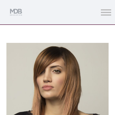
Streamings
Mentoring
Magazine
Acceso usuarios
Únete a MDb Pro