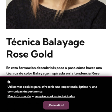
Técnica Balayage
Rose Gold
En esta formación descubrirás paso a paso cómo hacer una
técnica de color Balayage inspirada en la tendencia Rose
Gold.
Utilizamos cookies para ofrecerle una experiencia óptima y una
Nivel
: Principiante, intermedio y avanzado
comunicación pertinente.
Más información
o
aceptar cookies individuales
.
Duración:
1 hora
Tiempo de video: 25 min
¡Entendido!
Autor
: Beatriz Giménez