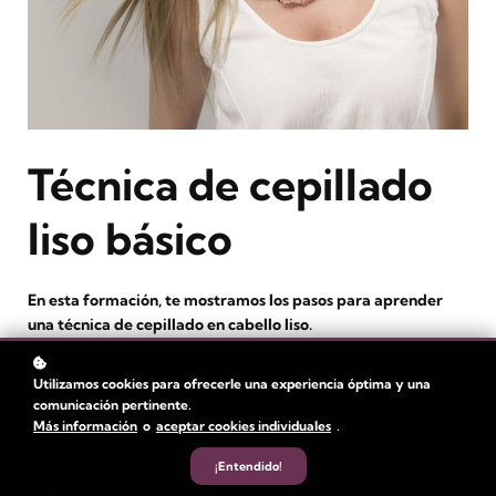
Técnica de cepillado
liso básico
En esta formación, te mostramos los pasos para aprender
una técnica de cepillado en cabello liso.
Nivel
: Principiante
Utilizamos cookies para ofrecerle una experiencia óptima y una
Duración:
1 hora
comunicación pertinente.
Más información
o
aceptar cookies individuales
.
Tiempo del video: 23 min
Autora
: Beatriz Giménez
¡Entendido!
Estudiantes
: 95+