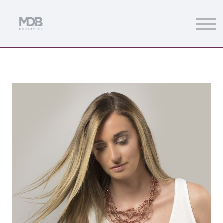
Streamings
Mentoring
Magazine
Acceso usuarios
Únete a MDb Pro