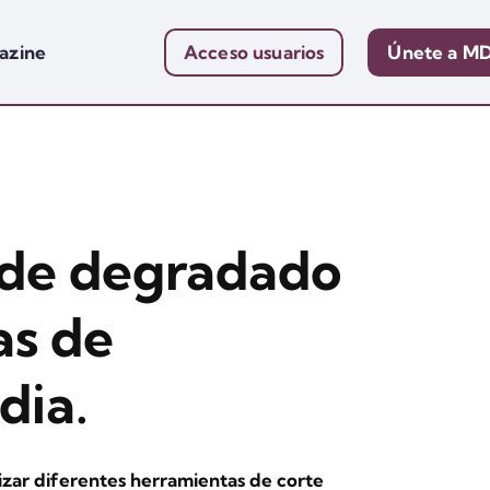
azine
Acceso usuarios
Únete a M
 de degradado
as de
dia.
zar diferentes herramientas de corte