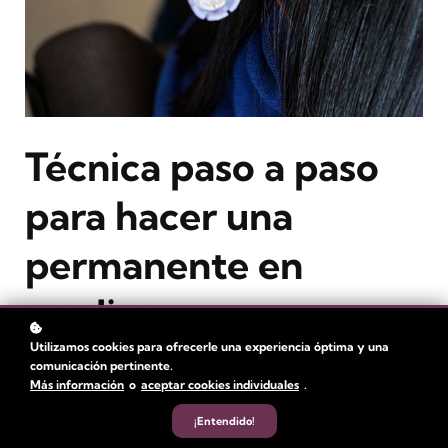
Técnica paso a paso
para hacer una
permanente en
medios
Utilizamos cookies para ofrecerle una experiencia óptima y una
comunicación pertinente.
Descubre cómo hacer una envoltura de cabello parcial y
Más información
o
aceptar cookies individuales
.
consigue una forma de ondulación sorprendentemente
natural.
¡Entendido!