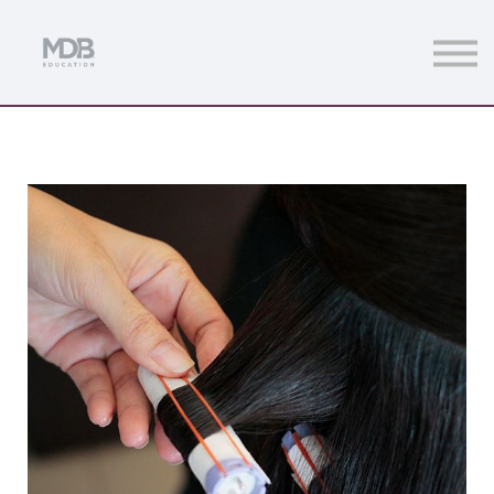
Streamings
Mentoring
Magazine
Acceso usuarios
Únete a MDb Pro