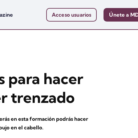
azine
Acceso usuarios
Únete a M
s para hacer
er trenzado
erás en esta formación podrás hacer
ujo en el cabello.