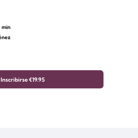
5 min
ménez
Inscribirse
€19.95