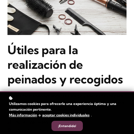
Útiles para la
realización de
peinados y recogidos
En esta formación aprenderás a elegir y usar cada útil para
lograr acabados profesionales en las técnicas de peinados y
Utilizamos cookies para ofrecerle una experiencia óptima y una
recogidos.
comunicación pertinente.
Más información
o
aceptar cookies individuales
.
Nivel
: Iniciación
¡Entendido!
Duración:
1 hora