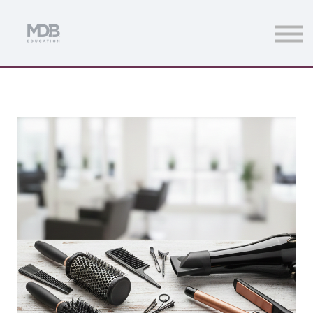
Streamings
Mentoring
Magazine
Acceso usuarios
Únete a MDb Pro