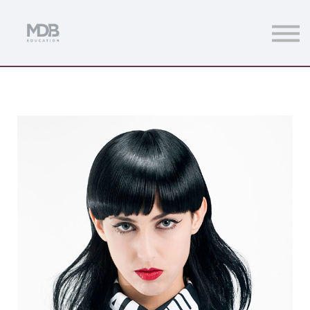
Streamings
Mentoring
Magazine
Acceso usuarios
Únete a MDb Pro