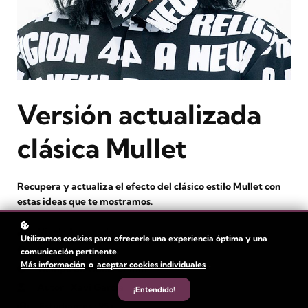
Versión actualizada
clásica Mullet
Recupera y actualiza el efecto del clásico estilo Mullet con
estas ideas que te mostramos.
Nivel
: Avanzado
Utilizamos cookies para ofrecerle una experiencia óptima y una
Duración:
1 hora
comunicación pertinente.
Más información
o
aceptar cookies individuales
.
Tiempo de video: 27 min
Autor
: Xavi García
¡Entendido!
Estudiantes
: 95+