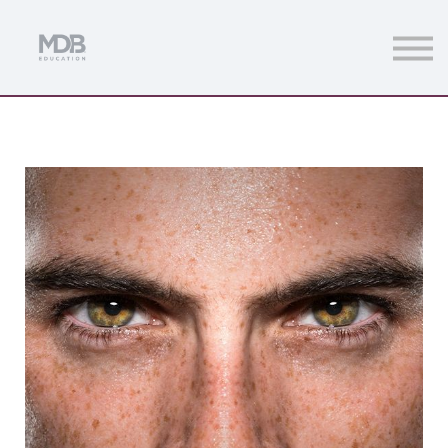
Streamings
Mentoring
Magazine
Acceso usuarios
Únete a MDb Pro