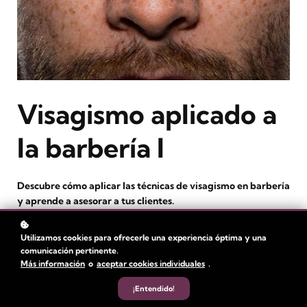
Visagismo aplicado a
la barbería I
Descubre cómo aplicar las técnicas de visagismo en barbería
y aprende a asesorar a tus clientes.
Nivel
: intermedio y avanzado
Utilizamos cookies para ofrecerle una experiencia óptima y una
Duración:
1 hora
comunicación pertinente.
Más información
o
aceptar cookies individuales
.
Tiempo de video: 19 min
Autor
: Érika Vera
¡Entendido!
Estudiantes
: 95+