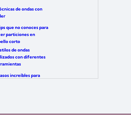
écnicas de ondas con
ler
ips que no conoces para
er particiones en
ello corto
stilos de ondas
lizados con diferentes
rramientas
asos increíbles para
er un corte Flob
asos para hacer un
te Midi con flequillo
ft
rucos para crear un
te Bob perfecto
tados paso a paso