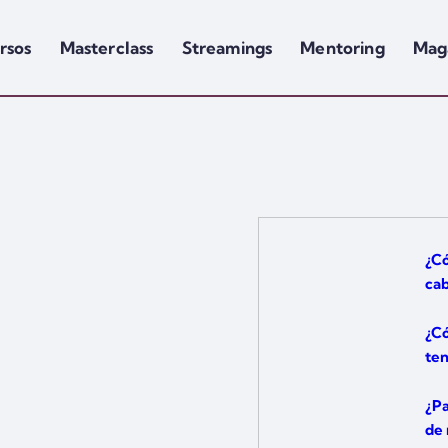
rsos
Masterclass
Streamings
Mentoring
Mag
¿Có
cab
¿Có
te
¿Pa
de 