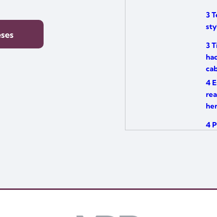
3 T
sty
eses
3 T
hac
cab
4 E
rea
he
4 P
hac
4 P
cor
Wa
4 T
cor
con