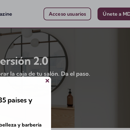
azine
Acceso usuarios
Únete a M
ersión 2.0
r la caja de tu salón. Da el paso.
5 paises y
belleza y barbería