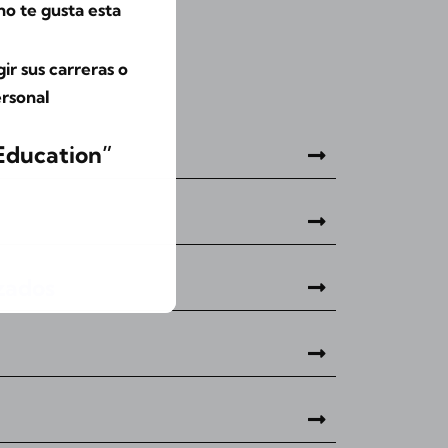
o te gusta esta
r sus carreras o
ersonal
 Education”
zados