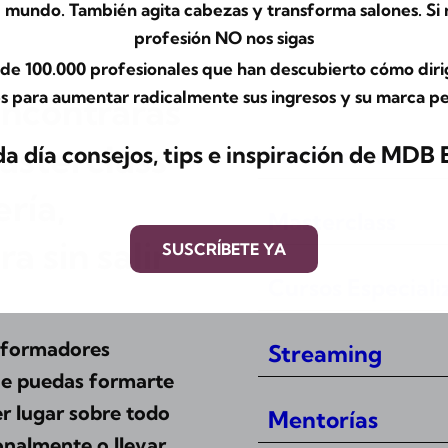
 mundo. También agita cabezas y transforma salones. Si n
profesión NO nos sigas
de 100.000 profesionales que han descubierto cómo dirigi
s para aumentar radicalmente sus ingresos y su marca p
ncontrarás
asterclass
a día consejos, tips e inspiración de MDB
Formaciones
ría,
Masterclass
a sin salir
SUSCRÍBETE YA
Cursos Especiali
r formadores
Streaming
que puedas formarte
r lugar sobre todo
Mentorías
onalmente o llevar