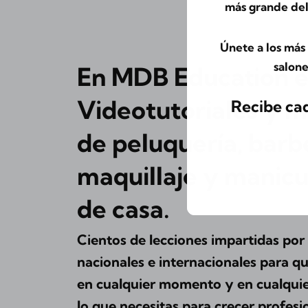
más grande del
Únete a los más 
salone
En MDB Education e
Videotutoriales y m
Recibe cad
de peluquería, barbe
maquillaje y manicur
de casa.
Cientos de lecciones impartidas po
nacionales e internacionales para 
en cualquier momento y en cualquie
lo que necesitas para crecer profesi